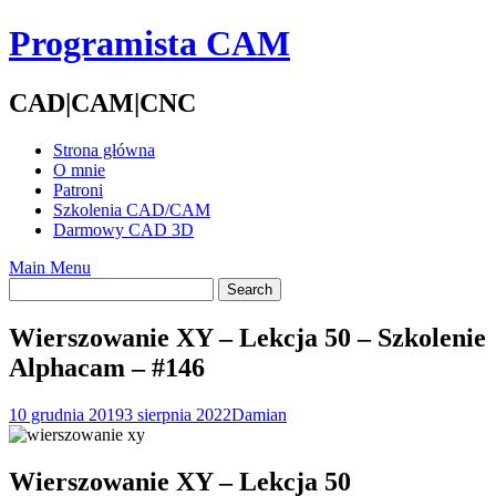
Skip
Programista CAM
to
content
CAD|CAM|CNC
Strona główna
O mnie
Patroni
Szkolenia CAD/CAM
Darmowy CAD 3D
Main Menu
Wierszowanie XY – Lekcja 50 – Szkolenie
Alphacam – #146
10 grudnia 2019
3 sierpnia 2022
Damian
Wierszowanie XY – Lekcja 50