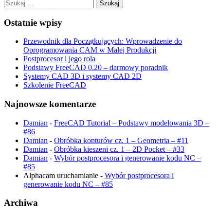
Szukaj:
Ostatnie wpisy
Przewodnik dla Początkujących: Wprowadzenie do
Oprogramowania CAM w Małej Produkcji
Postprocesor i jego rola
Podstawy FreeCAD 0.20 – darmowy poradnik
Systemy CAD 3D i systemy CAD 2D
Szkolenie FreeCAD
Najnowsze komentarze
Damian
-
FreeCAD Tutorial – Podstawy modelowania 3D –
#86
Damian
-
Obróbka konturów cz. 1 – Geometria – #11
Damian
-
Obróbka kieszeni cz. 1 – 2D Pocket – #33
Damian
-
Wybór postprocesora i generowanie kodu NC –
#85
Alphacam uruchamianie
-
Wybór postprocesora i
generowanie kodu NC – #85
Archiwa