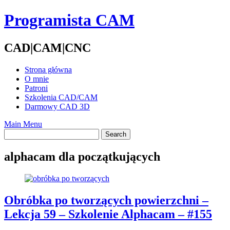
Skip
Programista CAM
to
content
CAD|CAM|CNC
Strona główna
O mnie
Patroni
Szkolenia CAD/CAM
Darmowy CAD 3D
Main Menu
alphacam dla początkujących
Obróbka po tworzących powierzchni –
Lekcja 59 – Szkolenie Alphacam – #155