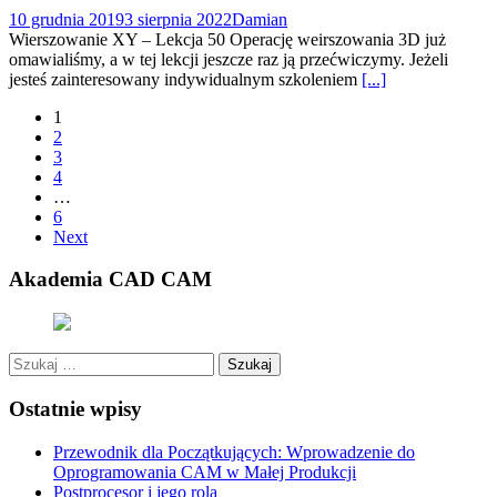
10 grudnia 2019
3 sierpnia 2022
Damian
Wierszowanie XY – Lekcja 50 Operację weirszowania 3D już
omawialiśmy, a w tej lekcji jeszcze raz ją przećwiczymy. Jeżeli
jesteś zainteresowany indywidualnym szkoleniem
[...]
Posts
1
2
navigation
3
4
…
6
Next
Akademia CAD CAM
Szukaj:
Ostatnie wpisy
Przewodnik dla Początkujących: Wprowadzenie do
Oprogramowania CAM w Małej Produkcji
Postprocesor i jego rola