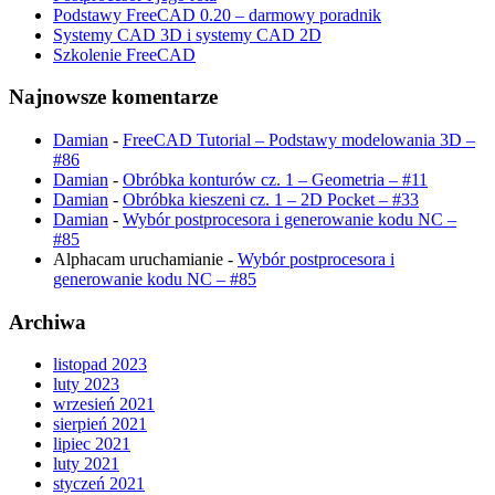
Podstawy FreeCAD 0.20 – darmowy poradnik
Systemy CAD 3D i systemy CAD 2D
Szkolenie FreeCAD
Najnowsze komentarze
Damian
-
FreeCAD Tutorial – Podstawy modelowania 3D –
#86
Damian
-
Obróbka konturów cz. 1 – Geometria – #11
Damian
-
Obróbka kieszeni cz. 1 – 2D Pocket – #33
Damian
-
Wybór postprocesora i generowanie kodu NC –
#85
Alphacam uruchamianie
-
Wybór postprocesora i
generowanie kodu NC – #85
Archiwa
listopad 2023
luty 2023
wrzesień 2021
sierpień 2021
lipiec 2021
luty 2021
styczeń 2021