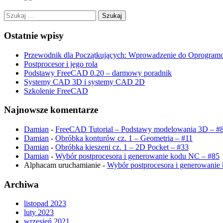
Szukaj:
Ostatnie wpisy
Przewodnik dla Początkujących: Wprowadzenie do Oprogram
Postprocesor i jego rola
Podstawy FreeCAD 0.20 – darmowy poradnik
Systemy CAD 3D i systemy CAD 2D
Szkolenie FreeCAD
Najnowsze komentarze
Damian
-
FreeCAD Tutorial – Podstawy modelowania 3D – #
Damian
-
Obróbka konturów cz. 1 – Geometria – #11
Damian
-
Obróbka kieszeni cz. 1 – 2D Pocket – #33
Damian
-
Wybór postprocesora i generowanie kodu NC – #85
Alphacam uruchamianie
-
Wybór postprocesora i generowanie
Archiwa
listopad 2023
luty 2023
wrzesień 2021