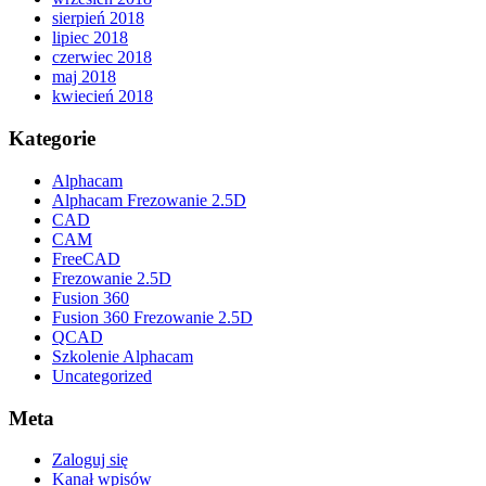
sierpień 2018
lipiec 2018
czerwiec 2018
maj 2018
kwiecień 2018
Kategorie
Alphacam
Alphacam Frezowanie 2.5D
CAD
CAM
FreeCAD
Frezowanie 2.5D
Fusion 360
Fusion 360 Frezowanie 2.5D
QCAD
Szkolenie Alphacam
Uncategorized
Meta
Zaloguj się
Kanał wpisów