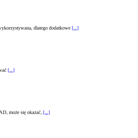
o wykorzystywana, dlatego dodatkowe
[...]
ować
[...]
AD, może się okazać,
[...]