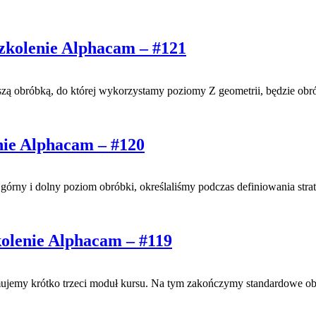
zkolenie Alphacam – #121
zą obróbką, do której wykorzystamy poziomy Z geometrii, będzie ob
nie Alphacam – #120
górny i dolny poziom obróbki, określaliśmy podczas definiowania stra
olenie Alphacam – #119
emy krótko trzeci moduł kursu. Na tym zakończymy standardowe obr