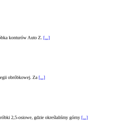
róbka konturów Auto Z.
[...]
tegii obróbkowej. Za
[...]
óbki 2,5-osiowe, gdzie określaliśmy górny
[...]