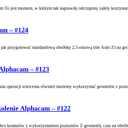
m To jest moment, w którym tak naprawdę odczujemy zalety korzystan
am – #124
z jak przygotować standardową obróbkę 2,5-osiową (nie Auto Z) na g
 Alphacam – #123
nia operacji wiercenia również możemy wykorzystać geometrie z poz
kolenie Alphacam – #122
óbce konturów z wykorzystaniem poziomów Z geometrii, czas na obrób