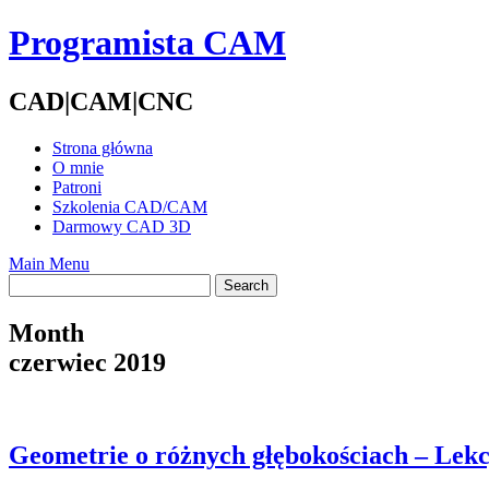
Skip
Programista CAM
to
content
CAD|CAM|CNC
Strona główna
O mnie
Patroni
Szkolenia CAD/CAM
Darmowy CAD 3D
Main Menu
Month
czerwiec 2019
Geometrie o różnych głębokościach – Lekc