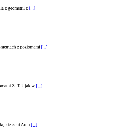
ia z geometrii z
[...]
eometriach z poziomami
[...]
iomami Z. Tak jak w
[...]
kę kieszeni Auto
[...]