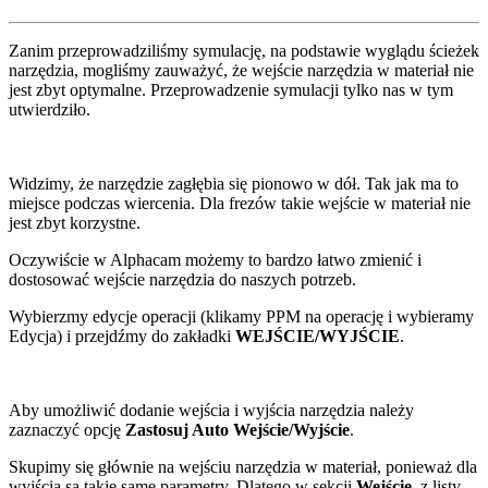
Zanim przeprowadziliśmy symulację, na podstawie wyglądu ścieżek
narzędzia, mogliśmy zauważyć, że wejście narzędzia w materiał nie
jest zbyt optymalne. Przeprowadzenie symulacji tylko nas w tym
utwierdziło.
Widzimy, że narzędzie zagłębia się pionowo w dół. Tak jak ma to
miejsce podczas wiercenia. Dla frezów takie wejście w materiał nie
jest zbyt korzystne.
Oczywiście w Alphacam możemy to bardzo łatwo zmienić i
dostosować wejście narzędzia do naszych potrzeb.
Wybierzmy edycje operacji (klikamy PPM na operację i wybieramy
Edycja) i przejdźmy do zakładki
WEJŚCIE/WYJŚCIE
.
Aby umożliwić dodanie wejścia i wyjścia narzędzia należy
zaznaczyć opcję
Zastosuj Auto Wejście/Wyjście
.
Skupimy się głównie na wejściu narzędzia w materiał, ponieważ dla
wyjścia są takie same parametry. Dlatego w sekcji
Wejście
, z listy