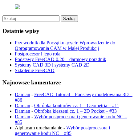
Szukaj:
Ostatnie wpisy
Przewodnik dla Początkujących: Wprowadzenie do
Oprogramowania CAM w Małej Produkcji
Postprocesor i jego rola
Podstawy FreeCAD 0.20 – darmowy poradnik
Systemy CAD 3D i systemy CAD 2D
Szkolenie FreeCAD
Najnowsze komentarze
Damian
-
FreeCAD Tutorial – Podstawy modelowania 3D –
#86
Damian
-
Obróbka konturów cz. 1 – Geometria – #11
Damian
-
Obróbka kieszeni cz. 1 – 2D Pocket – #33
Damian
-
Wybór postprocesora i generowanie kodu NC –
#85
Alphacam uruchamianie
-
Wybór postprocesora i
generowanie kodu NC – #85