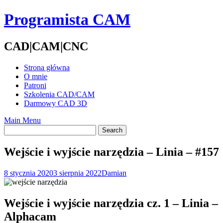
Skip
Programista CAM
to
content
CAD|CAM|CNC
Strona główna
O mnie
Patroni
Szkolenia CAD/CAM
Darmowy CAD 3D
Main Menu
Wejście i wyjście narzędzia – Linia – #157
8 stycznia 2020
3 sierpnia 2022
Damian
Wejście i wyjście narzędzia cz. 1 – Linia –
Alphacam