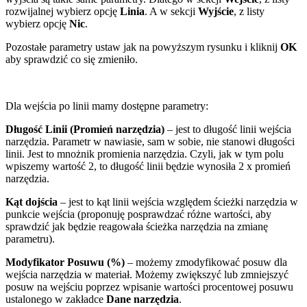
rozwijalnej wybierz opcję
Linia
. A w sekcji
Wyjście
, z listy
wybierz opcję
Nic
.
Pozostałe parametry ustaw jak na powyższym rysunku i kliknij
OK
aby sprawdzić co się zmieniło.
Dla wejścia po linii mamy dostępne parametry:
Długość Linii (Promień narzędzia)
– jest to długość linii wejścia
narzędzia. Parametr w nawiasie, sam w sobie, nie stanowi długości
linii. Jest to mnożnik promienia narzędzia. Czyli, jak w tym polu
wpiszemy wartość 2, to długość linii będzie wynosiła 2 x promień
narzędzia.
Kąt dojścia
– jest to kąt linii wejścia względem ścieżki narzędzia w
punkcie wejścia (proponuję posprawdzać różne wartości, aby
sprawdzić jak będzie reagowała ścieżka narzędzia na zmianę
parametru).
Modyfikator Posuwu (%)
– możemy zmodyfikować posuw dla
wejścia narzędzia w materiał. Możemy zwiększyć lub zmniejszyć
posuw na wejściu poprzez wpisanie wartości procentowej posuwu
ustalonego w zakładce
Dane narzędzia
.