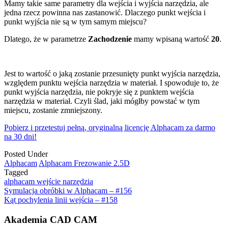
Mamy takie same parametry dla wejścia i wyjścia narzędzia, ale
jedna rzecz powinna nas zastanowić. Dlaczego punkt wejścia i
punkt wyjścia nie są w tym samym miejscu?
Dlatego, że w parametrze
Zachodzenie
mamy wpisaną wartość
20
.
Jest to wartość o jaką zostanie przesunięty punkt wyjścia narzędzia,
względem punktu wejścia narzędzia w materiał. I spowoduje to, że
punkt wyjścia narzędzia, nie pokryje się z punktem wejścia
narzędzia w materiał. Czyli ślad, jaki mógłby powstać w tym
miejscu, zostanie zmniejszony.
Pobierz i przetestuj pełną, oryginalną licencję Alphacam za darmo
na 30 dni!
Posted Under
Alphacam
Alphacam Frezowanie 2.5D
Tagged
alphacam wejście narzędzia
Post
Symulacja obróbki w Alphacam – #156
Kąt pochylenia linii wejścia – #158
navigation
Akademia CAD CAM