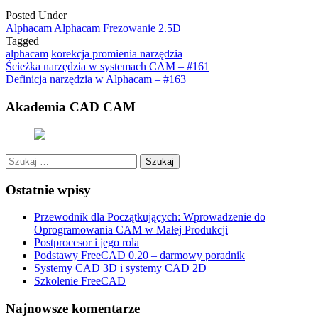
Posted Under
Alphacam
Alphacam Frezowanie 2.5D
Tagged
alphacam
korekcja promienia narzędzia
Post
Ścieżka narzędzia w systemach CAM – #161
Definicja narzędzia w Alphacam – #163
navigation
Akademia CAD CAM
Szukaj:
Ostatnie wpisy
Przewodnik dla Początkujących: Wprowadzenie do
Oprogramowania CAM w Małej Produkcji
Postprocesor i jego rola
Podstawy FreeCAD 0.20 – darmowy poradnik
Systemy CAD 3D i systemy CAD 2D
Szkolenie FreeCAD
Najnowsze komentarze