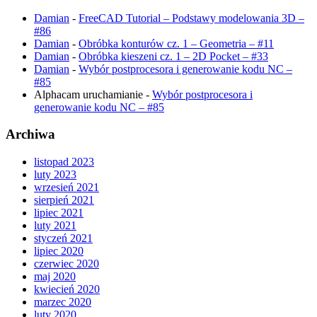
Damian
-
FreeCAD Tutorial – Podstawy modelowania 3D –
#86
Damian
-
Obróbka konturów cz. 1 – Geometria – #11
Damian
-
Obróbka kieszeni cz. 1 – 2D Pocket – #33
Damian
-
Wybór postprocesora i generowanie kodu NC –
#85
Alphacam uruchamianie
-
Wybór postprocesora i
generowanie kodu NC – #85
Archiwa
listopad 2023
luty 2023
wrzesień 2021
sierpień 2021
lipiec 2021
luty 2021
styczeń 2021
lipiec 2020
czerwiec 2020
maj 2020
kwiecień 2020
marzec 2020
luty 2020