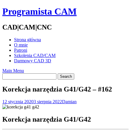
Skip
Programista CAM
to
content
CAD|CAM|CNC
Strona główna
O mnie
Patroni
Szkolenia CAD/CAM
Darmowy CAD 3D
Main Menu
Korekcja narzędzia G41/G42 – #162
12 stycznia 2020
3 sierpnia 2022
Damian
Korekcja narzędzia G41/G42