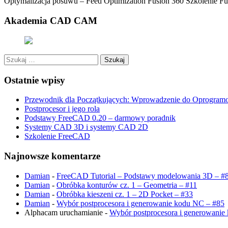
Optymalizacja posuwu – Feed Optimization Fusion 360 Szkolenie 
Akademia CAD CAM
Szukaj:
Ostatnie wpisy
Przewodnik dla Początkujących: Wprowadzenie do Oprogram
Postprocesor i jego rola
Podstawy FreeCAD 0.20 – darmowy poradnik
Systemy CAD 3D i systemy CAD 2D
Szkolenie FreeCAD
Najnowsze komentarze
Damian
-
FreeCAD Tutorial – Podstawy modelowania 3D – #
Damian
-
Obróbka konturów cz. 1 – Geometria – #11
Damian
-
Obróbka kieszeni cz. 1 – 2D Pocket – #33
Damian
-
Wybór postprocesora i generowanie kodu NC – #85
Alphacam uruchamianie
-
Wybór postprocesora i generowanie