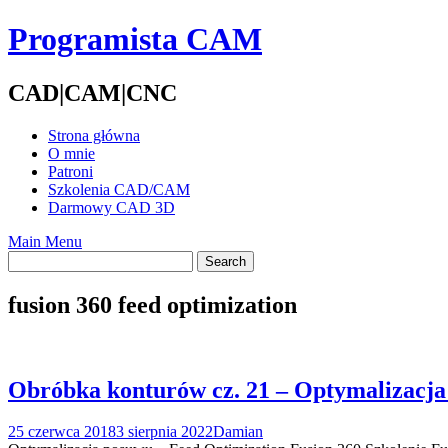
Skip
Programista CAM
to
content
CAD|CAM|CNC
Strona główna
O mnie
Patroni
Szkolenia CAD/CAM
Darmowy CAD 3D
Main Menu
fusion 360 feed optimization
Obróbka konturów cz. 21 – Optymalizacja
25 czerwca 2018
3 sierpnia 2022
Damian