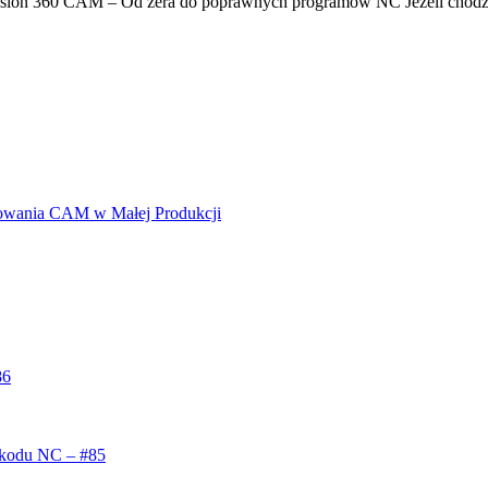
Fusion 360 CAM – Od zera do poprawnych programów NC Jeżeli chodz
owania CAM w Małej Produkcji
86
 kodu NC – #85