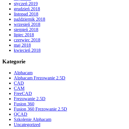
styczeń 2019
grudzień 2018
listopad 2018
październik 2018
wrzesień 2018
sierpień 2018
lipiec 2018
czerwiec 2018
maj 2018
kwiecień 2018
Kategorie
Alphacam
Alphacam Frezowanie 2.5D
CAD
CAM
FreeCAD
Frezowanie 2.5D
Fusion 360
Fusion 360 Frezowanie 2.5D
QCAD
Szkolenie Alphacam
Uncategorized