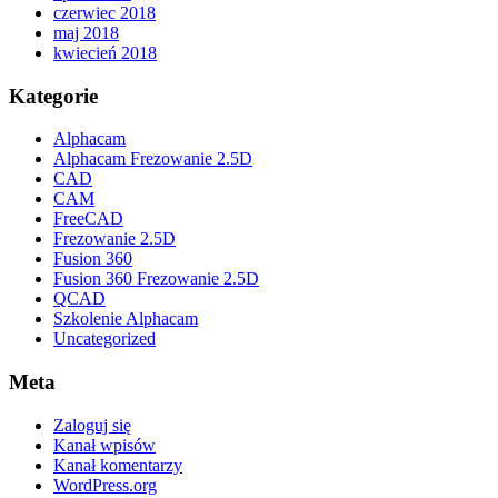
czerwiec 2018
maj 2018
kwiecień 2018
Kategorie
Alphacam
Alphacam Frezowanie 2.5D
CAD
CAM
FreeCAD
Frezowanie 2.5D
Fusion 360
Fusion 360 Frezowanie 2.5D
QCAD
Szkolenie Alphacam
Uncategorized
Meta
Zaloguj się
Kanał wpisów
Kanał komentarzy
WordPress.org