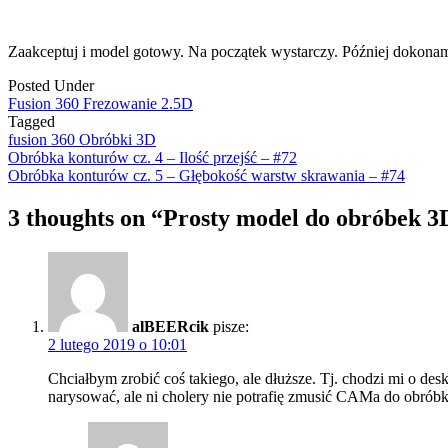
Zaakceptuj i model gotowy. Na początek wystarczy. Później dokonamy
Posted Under
Fusion 360 Frezowanie 2.5D
Tagged
fusion 360 Obróbki 3D
Post
Obróbka konturów cz. 4 – Ilość przejść – #72
Obróbka konturów cz. 5 – Głębokość warstw skrawania – #74
navigation
3 thoughts on “
Prosty model do obróbek 3D
alBEERcik
pisze:
2 lutego 2019 o 10:01
Chciałbym zrobić coś takiego, ale dłuższe. Tj. chodzi mi o des
narysować, ale ni cholery nie potrafię zmusić CAMa do obrób