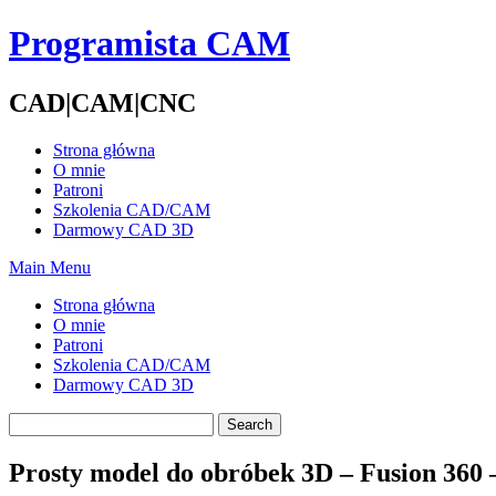
Skip
Programista CAM
to
content
CAD|CAM|CNC
Strona główna
O mnie
Patroni
Szkolenia CAD/CAM
Darmowy CAD 3D
Main Menu
Strona główna
O mnie
Patroni
Szkolenia CAD/CAM
Darmowy CAD 3D
Prosty model do obróbek 3D – Fusion 360 