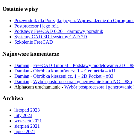
Ostatnie wpisy
Przewodnik dla Początkujących: Wprowadzenie do Oprogram
Postprocesor i jego rola
Podstawy FreeCAD 0.20 – darmowy poradnik
Systemy CAD 3D i systemy CAD 2D
Szkolenie FreeCAD
Najnowsze komentarze
Damian
-
FreeCAD Tutorial – Podstawy modelowania 3D – #
Damian
-
Obróbka konturów cz. 1 – Geometria – #11
Damian
-
Obróbka kieszeni cz. 1 – 2D Pocket – #33
Damian
-
Wybór postprocesora i generowanie kodu NC – #85
Alphacam uruchamianie
-
Wybór postprocesora i generowanie
Archiwa
listopad 2023
luty 2023
wrzesień 2021
sierpień 2021
lipiec 2021