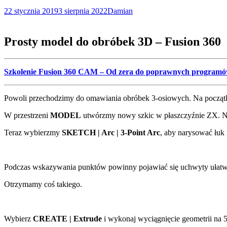
22 stycznia 2019
3 sierpnia 2022
Damian
Prosty model do obróbek 3D – Fusion 360
Szkolenie Fusion 360 CAM – Od zera do poprawnych program
Powoli przechodzimy do omawiania obróbek 3-osiowych. Na początku
W przestrzeni
MODEL
utwórzmy nowy szkic w płaszczyźnie ZX. Na
Teraz wybierzmy
SKETCH | Arc | 3-Point Arc
, aby narysować łuk
Podczas wskazywania punktów powinny pojawiać się uchwyty ułatw
Otrzymamy coś takiego.
Wybierz
CREATE | Extrude
i wykonaj wyciągnięcie geometrii na 