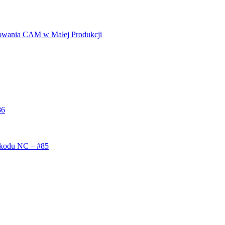
owania CAM w Małej Produkcji
86
 kodu NC – #85